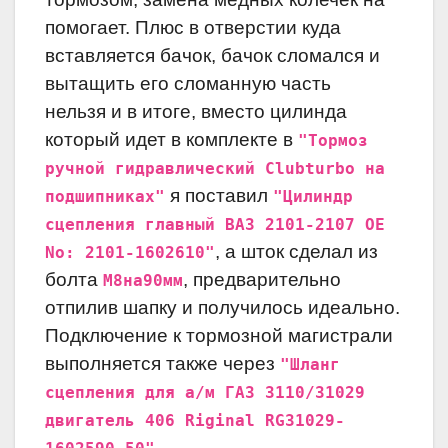
помогает. Плюс в отверстии куда
вставляется бачок, бачок сломался и
вытащить его сломанную часть
нельзя
и в итоге, вместо цилинда
который идет в комплекте в
"Тормоз
ручной гидравлический Clubturbo на
я поставил
подшипниках"
"Цилиндр
сцепления главный ВАЗ 2101-2107 OЕ
, а шток сделал из
No: 2101-1602610"
болта
, предварительно
M8на90мм
отпилив шапку и получилось идеально.
Подключение к тормозной магистрали
выполняется также через
"Шланг
сцепления для а/м ГАЗ 3110/31029
двигатель 406 Riginal RG31029-