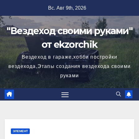
Перейти
Вс. Авг 9th, 2026
к
содержимому
"Вездеход своими руками"
от ekzorchik
Вездеход в гараже,хобби постройки
вездехода,Этапы создания вездехода своими
руками
ЭЛЕМЕНТ