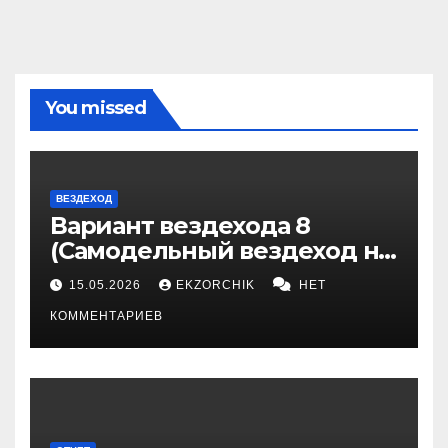
You missed
ВЕЗДЕХОД
Вариант вездехода 8
(Самодельный вездеход на
гусеницах)
15.05.2026
EKZORCHIK
НЕТ
КОММЕНТАРИЕВ