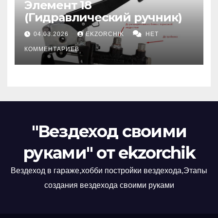
Элемент 18
(Гидравлический ручник)
04.03.2026
EKZORCHIK
НЕТ
КОММЕНТАРИЕВ
"Вездеход своими
руками" от ekzorchik
Вездеход в гараже,хобби постройки вездехода,Этапы
создания вездехода своими руками