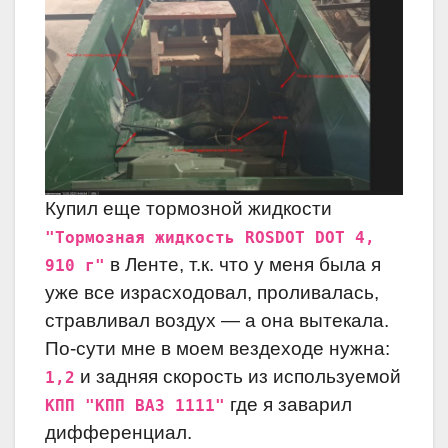
Купил еще тормозной жидкости
"Тормозная жидкость ROSDOT DOT 4,
в Ленте, т.к. что у меня была я
910 г"
уже все израсходовал, проливалась,
стравливал воздух — а она вытекала.
По-сути мне в моем вездеходе нужна:
и задняя скорость из используемой
1,2
где я заварил
КПП "КПП ВАЗ 1111"
дифференциал.