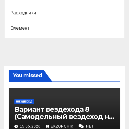
Расходники
Элемент
You missed
ВЕЗДЕХОД
Вариант вездехода 8
(Самодельный вездеход на
гусеницах)
15.05.2026
EKZORCHIK
НЕТ