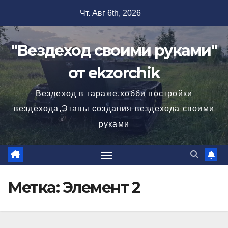
Перейти
Чт. Авг 6th, 2026
к
содержимому
"Вездеход своими руками"
от ekzorchik
Вездеход в гараже,хобби постройки
вездехода,Этапы создания вездехода своими
руками
Метка:
Элемент 2