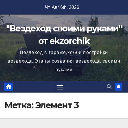
Перейти
Чт. Авг 6th, 2026
к
содержимому
"Вездеход своими руками"
от ekzorchik
Вездеход в гараже,хобби постройки
вездехода,Этапы создания вездехода своими
руками
Метка:
Элемент 3